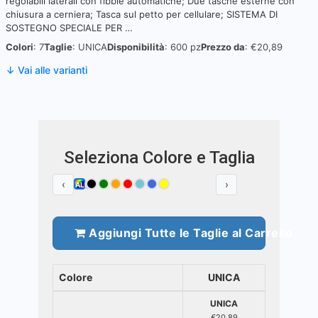
regolabili laterali con fibbie automatiche; Due tasche esterne con
chiusura a cerniera; Tasca sul petto per cellulare; SISTEMA DI
SOSTEGNO SPECIALE PER …
Colori
: 7
Taglie
: UNICA
Disponibilità
: 600 pz
Prezzo da
: €20,89
↓ Vai alle varianti
Seleziona Colore e Taglia
‹
›
ALL
Aggiungi Tutte le Taglie al Carrello
Colore
UNICA
UNICA
€20,89