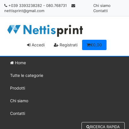
+039 3393238282 - 080.768731
Chi siamo
nettisprint@gmail.com
Contatti
Accedi
Registrati
€0,00
Home
Tutte le categorie
Prodotti
Chi siamo
Contatti
RICERCA RAPIDA