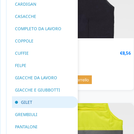
CARDIGAN
CASACCHE
COMPLETO DA LAVORO
COPPOLE
GILET UOMO
Codice: B9032
CUFFIE
€
8,56
FELPE
BLACK: 52 pz.
GIACCHE DA LAVORO
Aggiungi al carrello
GIACCHE E GIUBBOTTI
GILET
GREMBIULI
PANTALONI