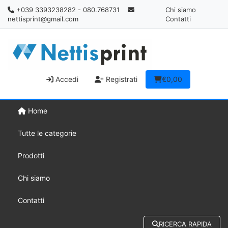
+039 3393238282 - 080.768731
Chi siamo
nettisprint@gmail.com
Contatti
Accedi
Registrati
€0,00
Home
Tutte le categorie
Prodotti
Chi siamo
Contatti
RICERCA RAPIDA