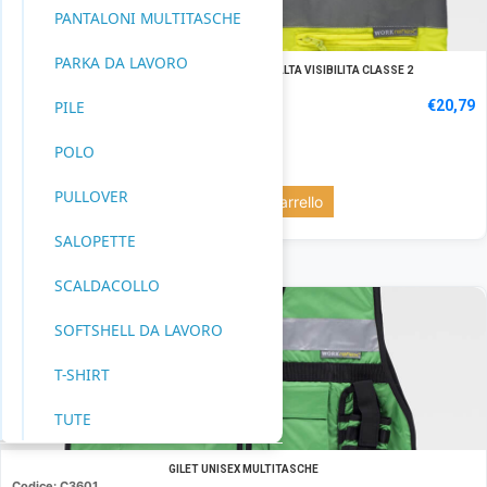
PANTALONI MULTITASCHE
PARKA DA LAVORO
GILET IMBOTTITO TESSUTO OXFORD ALTA VISIBILITA CLASSE 2
Codice: C3209
PILE
€
20,79
POLO
ORANGE: 50 pz.
PULLOVER
Aggiungi al carrello
SALOPETTE
SCALDACOLLO
SOFTSHELL DA LAVORO
T-SHIRT
TUTE
GILET UNISEX MULTITASCHE
Codice: C3601