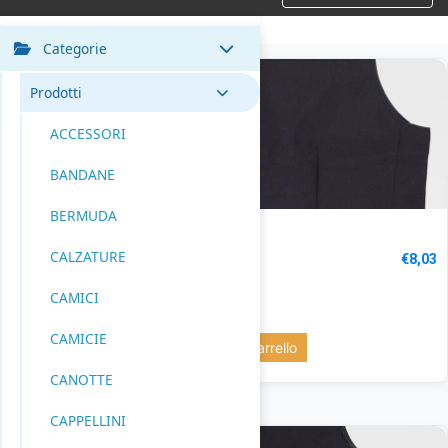
Categorie
Prodotti
ACCESSORI
BANDANE
BERMUDA
GILET DONNA
Codice: B9030
CALZATURE
€
8,03
CAMICI
BLACK: 18 pz.
CAMICIE
Aggiungi al carrello
CANOTTE
CAPPELLINI