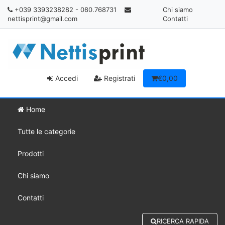
+039 3393238282 - 080.768731
Chi siamo
nettisprint@gmail.com
Contatti
Accedi
Registrati
€0,00
Home
Tutte le categorie
Prodotti
Chi siamo
Contatti
RICERCA RAPIDA