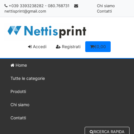
+039 3393238282 - 080.768731
Chi siamo
nettisprint@gmail.com
Contatti
Accedi
Registrati
€0,00
Home
Tutte le categorie
Prodotti
Chi siamo
Contatti
RICERCA RAPIDA