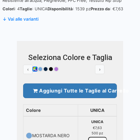
Resistente all'acqua; Pieghevole; PFC Free; Tessuto Rip Stop
Colori
: 4
Taglie
: UNICA
Disponibilità
: 1539 pz
Prezzo da
: €7,63
↓ Vai alle varianti
Seleziona Colore e Taglia
‹
›
ALL
Aggiungi Tutte le Taglie al Carrello
Colore
UNICA
UNICA
€7,63
500 pz
MOSTARDA NERO