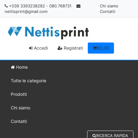
+039 3393238282 - 080.768731
Chi siamo
nettisprint@gmail.com
Contatti
Accedi
Registrati
€0,00
Home
Tutte le categorie
Prodotti
Chi siamo
Contatti
RICERCA RAPIDA