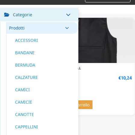
Categorie
Prodotti
ACCESSORI
BANDANE
BERMUDA
GILET SOFTSHELL
Codice: S9305
CALZATURE
€
10,24
CAMICI
BLACK: 445 pz.
CAMICIE
Aggiungi al carrello
CANOTTE
CAPPELLINI