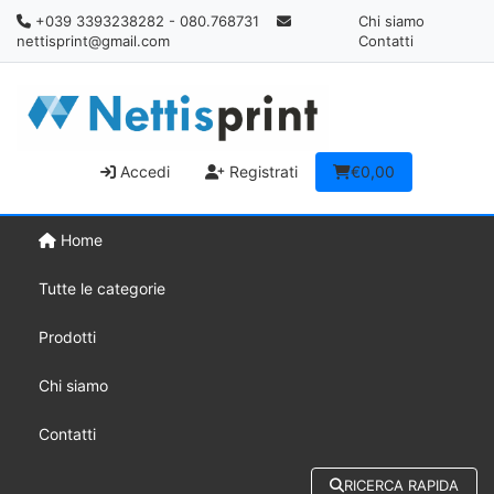
+039 3393238282 - 080.768731
Chi siamo
nettisprint@gmail.com
Contatti
Accedi
Registrati
€0,00
Home
Tutte le categorie
Prodotti
Chi siamo
Contatti
RICERCA RAPIDA