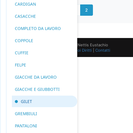
CARDIGAN
« Indietro
1
2
CASACCHE
COMPLETO DA LAVORO
COPPOLE
© 2002–2025 Nettisprint di Nettis Eustachio
Informativa sulla Privacy
|
I Tuoi Diritti
|
Contatti
CUFFIE
FELPE
GIACCHE DA LAVORO
GIACCHE E GIUBBOTTI
GILET
GREMBIULI
PANTALONI